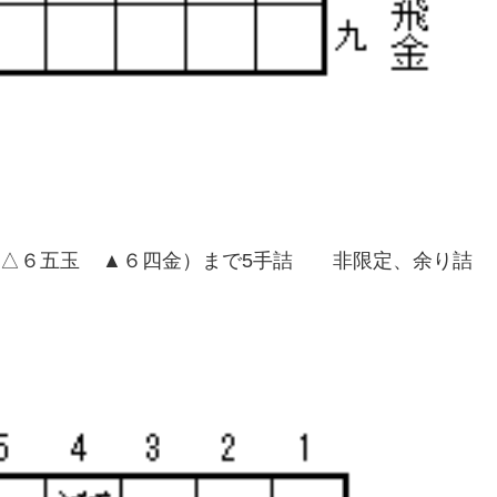
 △６五玉 ▲６四金）まで5手詰 非限定、余り詰