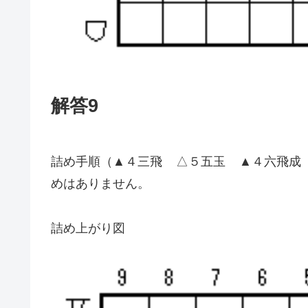
解答9
詰め手順（▲４三飛 △５五玉 ▲４六飛成
めはありません。
詰め上がり図