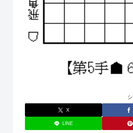
シ
X
LINE