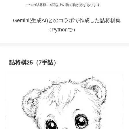
一つの詰将棋に4回以上の捨て駒が必ずあります。
Gemini(生成AI)とのコラボで作成した詰将棋集
（Pythonで）
詰将棋25（7手詰）