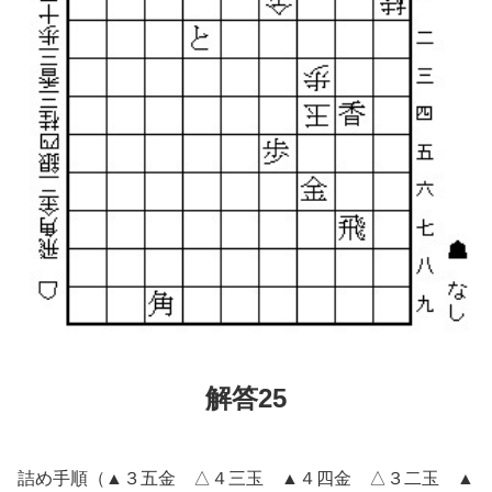
解答25
詰め手順（▲３五金 △４三玉 ▲４四金 △３二玉 ▲