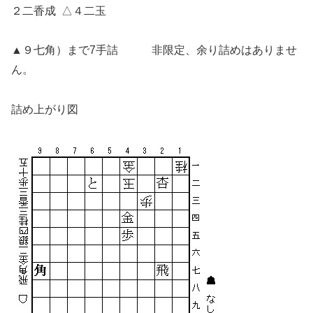
２二香成 △４二玉
▲９七角）まで7手詰 非限定、余り詰めはありませ
ん。
詰め上がり図