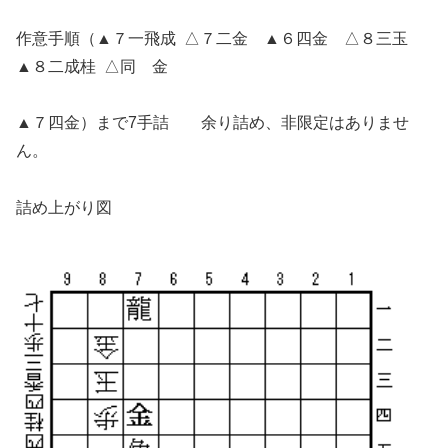
作意手順（▲７一飛成 △７二金 ▲６四金 △８三玉
▲８二成桂 △同 金
▲７四金）まで7手詰 余り詰め、非限定はありませ
ん。
詰め上がり図