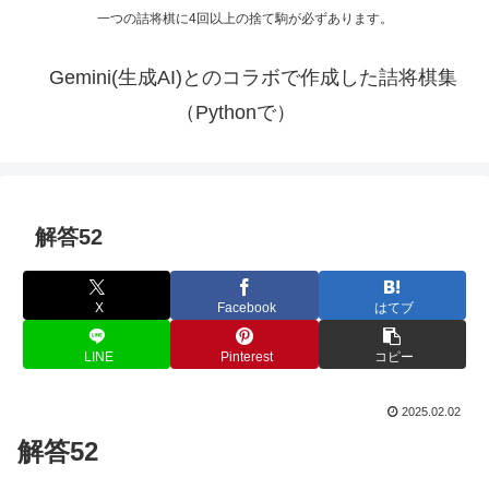
一つの詰将棋に4回以上の捨て駒が必ずあります。
Gemini(生成AI)とのコラボで作成した詰将棋集
（Pythonで）
解答52
X
Facebook
はてブ
LINE
Pinterest
コピー
2025.02.02
解答52