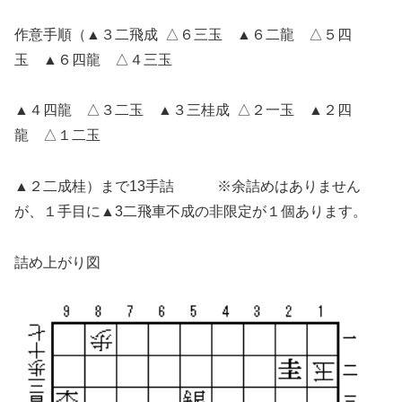
作意手順（▲３二飛成 △６三玉 ▲６二龍 △５四
玉 ▲６四龍 △４三玉
▲４四龍 △３二玉 ▲３三桂成 △２一玉 ▲２四
龍 △１二玉
▲２二成桂）まで13手詰 ※余詰めはありません
が、１手目に▲3二飛車不成の非限定が１個あります。
詰め上がり図