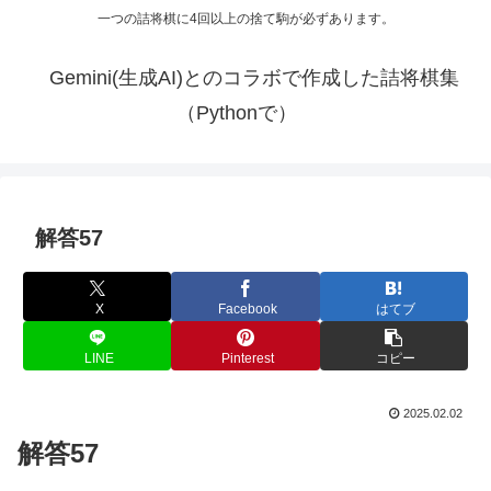
一つの詰将棋に4回以上の捨て駒が必ずあります。
Gemini(生成AI)とのコラボで作成した詰将棋集
（Pythonで）
解答57
X
Facebook
はてブ
LINE
Pinterest
コピー
2025.02.02
解答57