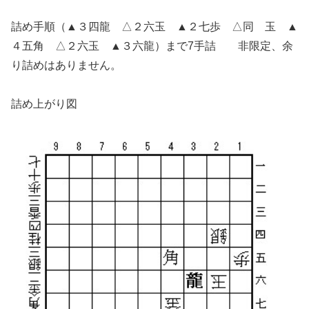
詰め手順（▲３四龍 △２六玉 ▲２七歩 △同 玉 ▲
４五角 △２六玉 ▲３六龍）まで7手詰 非限定、余
り詰めはありません。
詰め上がり図