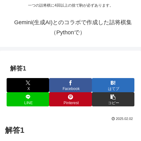
一つの詰将棋に4回以上の捨て駒が必ずあります。
Gemini(生成AI)とのコラボで作成した詰将棋集
（Pythonで）
解答1
X
Facebook
はてブ
LINE
Pinterest
コピー
2025.02.02
解答1