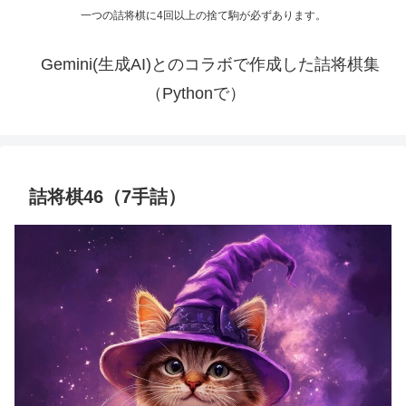
一つの詰将棋に4回以上の捨て駒が必ずあります。
Gemini(生成AI)とのコラボで作成した詰将棋集
（Pythonで）
詰将棋46（7手詰）