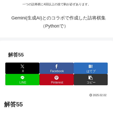
一つの詰将棋に4回以上の捨て駒が必ずあります。
Gemini(生成AI)とのコラボで作成した詰将棋集
（Pythonで）
解答55
X
Facebook
はてブ
LINE
Pinterest
コピー
2025.02.02
解答55