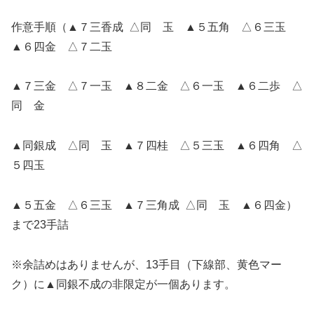
作意手順（▲７三香成 △同 玉 ▲５五角 △６三玉
▲６四金 △７二玉
▲７三金 △７一玉 ▲８二金 △６一玉 ▲６二歩 △
同 金
▲同銀成 △同 玉 ▲７四桂 △５三玉 ▲６四角 △
５四玉
▲５五金 △６三玉 ▲７三角成 △同 玉 ▲６四金）
まで23手詰
※余詰めはありませんが、13手目（下線部、黄色マー
ク）に▲同銀不成の非限定が一個あります。