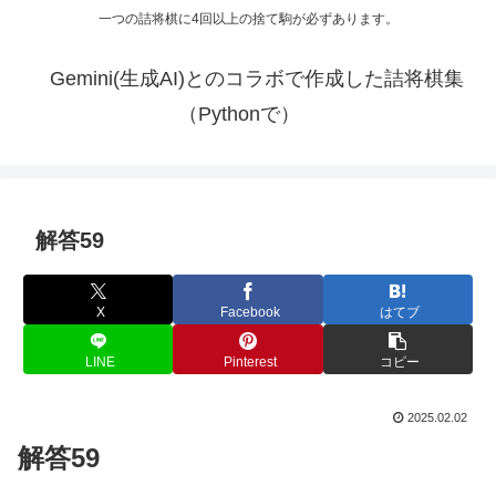
一つの詰将棋に4回以上の捨て駒が必ずあります。
Gemini(生成AI)とのコラボで作成した詰将棋集
（Pythonで）
解答59
X
Facebook
はてブ
LINE
Pinterest
コピー
2025.02.02
解答59