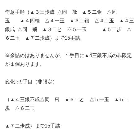
作意手順（▲３三歩成 △同 飛 ▲５二金 △同
玉 ▲４四桂 △４一玉 ▲３二銀 △４二玉 ▲４三
銀成 △同 飛 ▲３二と △５一玉 ▲５二歩 △
６二玉 ▲７二歩成）まで15手詰
※余詰めはありませんが、１手目に▲4三銀不成の非限定
が１個あります。
変化：9手目（非限定）
（▲４三銀不成△同 飛 ▲３二と △５一玉 ▲５二
歩 △６二玉
▲７二歩成）まで15手詰