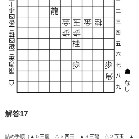
解答17
詰め手順（▲５三龍 △３四玉 ▲３三龍 △２五玉 ▲