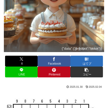
{"data":{"product":"tiktok"}}
X
Facebook
はてブ
LINE
Pinterest
コピー
2025.01.30
2025.02.04