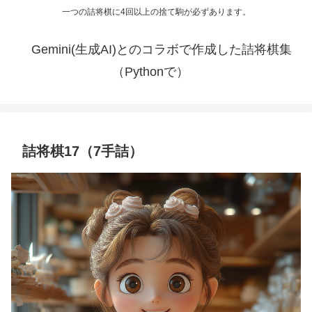
一つの詰将棋に4回以上の捨て駒が必ずあります。
Gemini(生成AI)とのコラボで作成した詰将棋集
（Pythonで）
詰将棋17（7手詰）