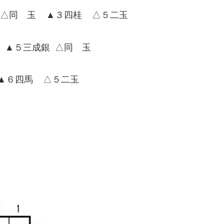
 △同 玉 ▲３四桂 △５二玉
 ▲５三成銀 △同 玉
▲６四馬 △５二玉