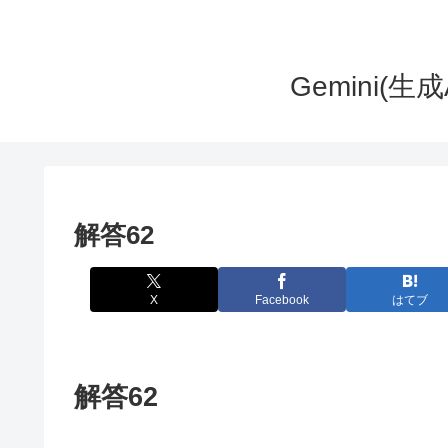
Gemini(
解答62
X
Facebook
はてブ
解答62