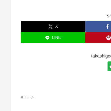
シ
X
LINE
takash
ホーム