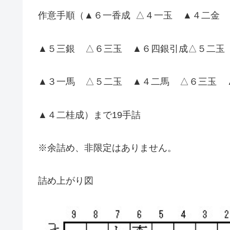
作意手順（▲６一香成 △４一玉 ▲４二金
▲５三銀 △６三玉 ▲６四銀引成△５二玉
▲３一馬 △５二玉 ▲４二馬 △６三玉 
▲４二桂成）まで19手詰
※余詰め、非限定はありません。
詰め上がり図