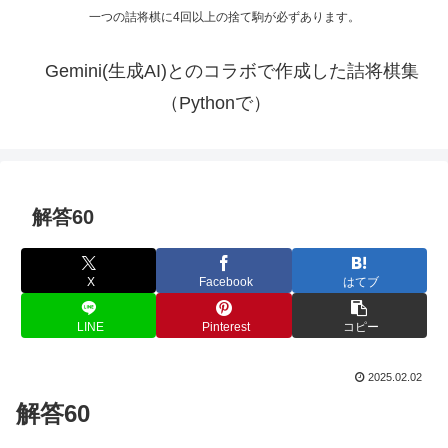
一つの詰将棋に4回以上の捨て駒が必ずあります。
Gemini(生成AI)とのコラボで作成した詰将棋集
（Pythonで）
解答60
X
Facebook
はてブ
LINE
Pinterest
コピー
2025.02.02
解答60