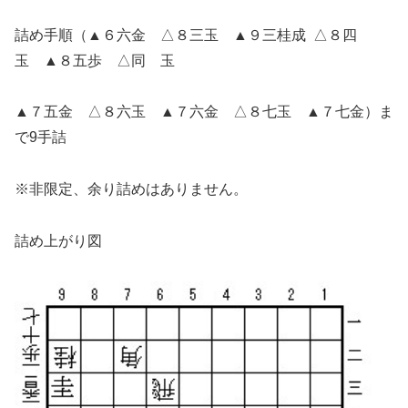
詰め手順（▲６六金 △８三玉 ▲９三桂成 △８四
玉 ▲８五歩 △同 玉
▲７五金 △８六玉 ▲７六金 △８七玉 ▲７七金）ま
で9手詰
※非限定、余り詰めはありません。
詰め上がり図