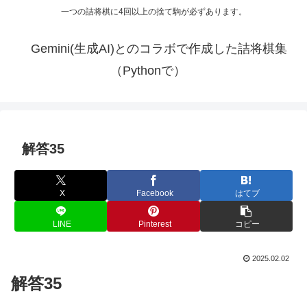
一つの詰将棋に4回以上の捨て駒が必ずあります。
Gemini(生成AI)とのコラボで作成した詰将棋集
（Pythonで）
解答35
X
Facebook
はてブ
LINE
Pinterest
コピー
2025.02.02
解答35