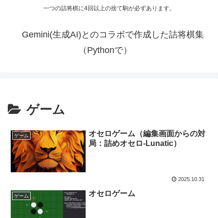
一つの詰将棋に4回以上の捨て駒が必ずあります。
Gemini(生成AI)とのコラボで作成した詰将棋集
（Pythonで）
ゲーム
オセロゲーム（編集画面からの対
ゲーム
局：詰めオセロ-Lunatic）
2025.10.31
オセロゲーム
ゲーム