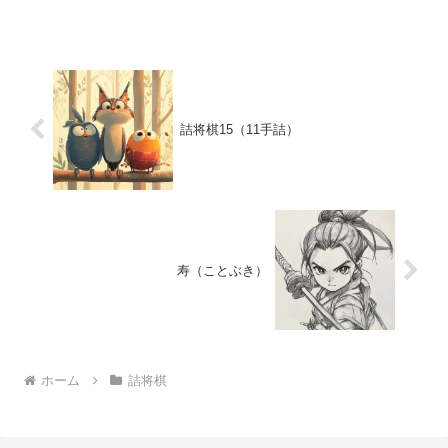
詰将棋15（11手詰）
寿（ことぶき）
ホーム
詰将棋