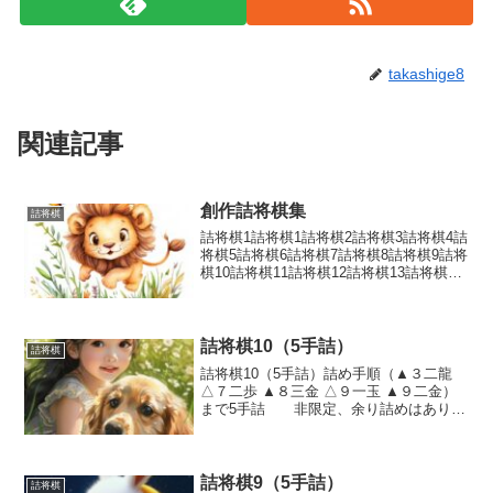
takashige8
関連記事
創作詰将棋集
詰将棋
詰将棋1詰将棋1詰将棋2詰将棋3詰将棋4詰
将棋5詰将棋6詰将棋7詰将棋8詰将棋9詰将
棋10詰将棋11詰将棋12詰将棋13詰将棋14
詰将棋15詰将棋16詰将棋17詰将棋18詰将
棋19詰将棋20詰将棋21詰将棋22詰将棋23
詰将棋24詰将棋25...
詰将棋10（5手詰）
詰将棋
詰将棋10（5手詰）詰め手順（▲３二龍
△７二歩 ▲８三金 △９一玉 ▲９二金）
まで5手詰 非限定、余り詰めはありま
せん。詰め上がり図
詰将棋9（5手詰）
詰将棋