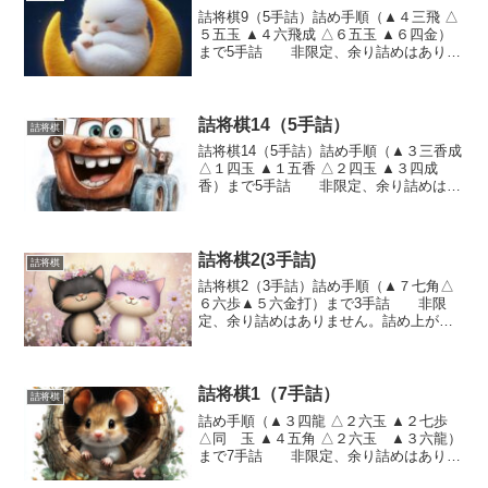
詰将棋9（5手詰）詰め手順（▲４三飛 △
５五玉 ▲４六飛成 △６五玉 ▲６四金）
まで5手詰 非限定、余り詰めはありま
せん。詰め上がり図
詰将棋14（5手詰）
詰将棋
詰将棋14（5手詰）詰め手順（▲３三香成
△１四玉 ▲１五香 △２四玉 ▲３四成
香）まで5手詰 非限定、余り詰めはあ
りません。詰め上がり図
詰将棋2(3手詰)
詰将棋
詰将棋2（3手詰）詰め手順（▲７七角△
６六歩▲５六金打）まで3手詰 非限
定、余り詰めはありません。詰め上がり
図
詰将棋1（7手詰）
詰将棋
詰め手順（▲３四龍 △２六玉 ▲２七歩
△同 玉 ▲４五角 △２六玉 ▲３六龍）
まで7手詰 非限定、余り詰めはありま
せん。詰め上がり図